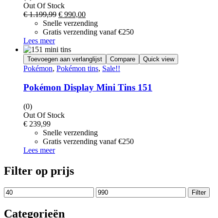
Out Of Stock
Oorspronkelijke
Huidige
€
1.199,99
€
990,00
prijs
prijs
Snelle verzending
was:
is:
Gratis verzending vanaf €250
€ 1.199,99.
€ 990,00.
Lees meer
Toevoegen aan verlanglijst
Compare
Quick view
Pokémon
,
Pokémon tins
,
Sale!!
Pokémon Display Mini Tins 151
(0)
Out Of Stock
€
239,99
Snelle verzending
Gratis verzending vanaf €250
Lees meer
Filter op prijs
Min.
Max.
Filter
prijs
prijs
Categorieën