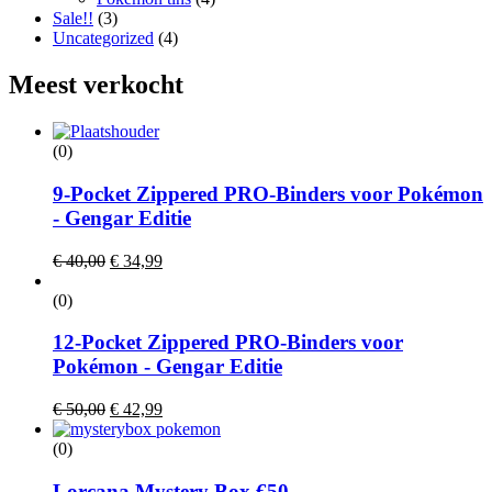
Sale!!
(3)
Uncategorized
(4)
Meest verkocht
(0)
9-Pocket Zippered PRO-Binders voor Pokémon
- Gengar Editie
Oorspronkelijke
Huidige
€
40,00
€
34,99
prijs
prijs
was:
is:
(0)
€ 40,00.
€ 34,99.
12-Pocket Zippered PRO-Binders voor
Pokémon - Gengar Editie
Oorspronkelijke
Huidige
€
50,00
€
42,99
prijs
prijs
was:
is:
(0)
€ 50,00.
€ 42,99.
Lorcana Mystery Box €50