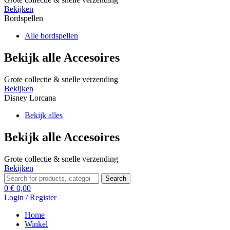
Bekijken
Bordspellen
Alle bordspellen
Bekijk alle Accesoires
Grote collectie & snelle verzending
Bekijken
Disney Lorcana
Bekijk alles
Bekijk alle Accesoires
Grote collectie & snelle verzending
Bekijken
Search
Search
for:
0
€
0,00
Login / Register
Home
Winkel