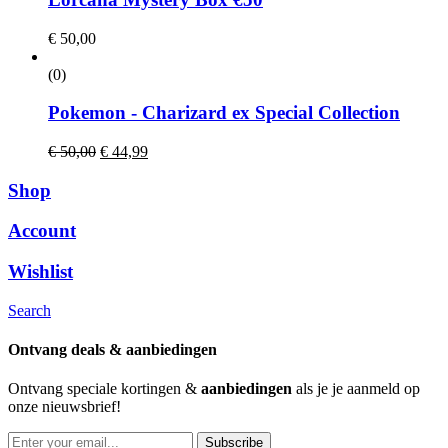
€
50,00
(0)
Pokemon - Charizard ex Special Collection
Oorspronkelijke
Huidige
€
50,00
€
44,99
prijs
prijs
was:
is:
Shop
€ 50,00.
€ 44,99.
Account
Wishlist
Search
Ontvang deals & aanbiedingen
Ontvang speciale kortingen &
aanbiedingen
als je je aanmeld op
onze nieuwsbrief!
Subscribe