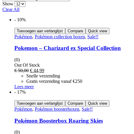
Show
Clear All
- 10%
Toevoegen aan verlanglijst
Compare
Quick view
Pokémon
,
Pokémon collection boxen
,
Sale!!
Pokemon – Charizard ex Special Collection
(0)
Out Of Stock
Oorspronkelijke
Huidige
€
50,00
€
44,99
prijs
prijs
Snelle verzending
was:
is:
Gratis verzending vanaf €250
€ 50,00.
€ 44,99.
Lees meer
- 17%
Toevoegen aan verlanglijst
Compare
Quick view
Pokémon
,
Pokémon boosterboxen
,
Sale!!
Pokémon Boosterbox Roaring Skies
(0)