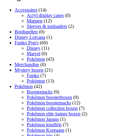
Accessoires
(14)
Acryl display cases
(0)
Mappen
(12)
Sleeves & toploaders
(2)
Bordspellen
(0)
Disney Lorcana
(1)
Funko Pop's
(60)
Disney
(11)
Marvel
(0)
Pokémon
(43)
Merchandise
(0)
Mystery boxen
(21)
Funko
(7)
Pokémon
(13)
Pokémon
(42)
Boosterpacks
(9)
Pokémon boosterboxen
(9)
Pokémon boosterpacks
(12)
Pokémon collection boxen
(7)
Pokémon elite trainer boxen
(2)
Pokémon Japans
(1)
Pokémon knuffels
(7)
Pokémon Koreaans
(1)
Pokémon tins
(4)