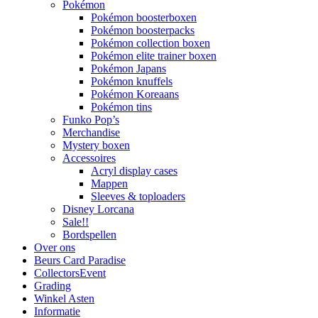
Pokémon
Pokémon boosterboxen
Pokémon boosterpacks
Pokémon collection boxen
Pokémon elite trainer boxen
Pokémon Japans
Pokémon knuffels
Pokémon Koreaans
Pokémon tins
Funko Pop’s
Merchandise
Mystery boxen
Accessoires
Acryl display cases
Mappen
Sleeves & toploaders
Disney Lorcana
Sale!!
Bordspellen
Over ons
Beurs Card Paradise
CollectorsEvent
Grading
Winkel Asten
Informatie