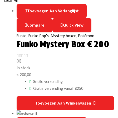
Clear All
Toevoegen Aan Verlanglijst
Compare
Quick View
Funko
,
Funko Pop's
,
Mystery boxen
,
Pokémon
Funko Mystery Box € 200
(0)
In stock
€
200,00
Snelle verzending
Gratis verzending vanaf €250
Toevoegen Aan Winkelwagen