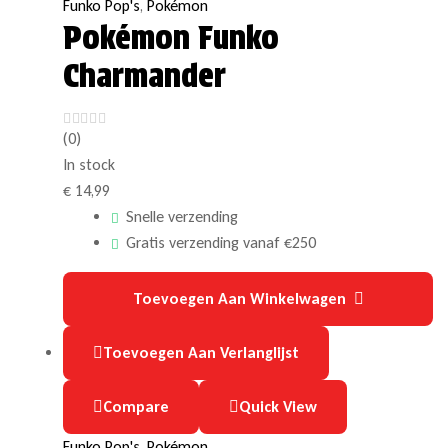
Funko Pop's
,
Pokémon
Pokémon Funko
Charmander
(0)
In stock
€
14,99
Snelle verzending
Gratis verzending vanaf €250
Toevoegen Aan Winkelwagen
Toevoegen Aan Verlanglijst
Compare
Quick View
Funko Pop's
,
Pokémon