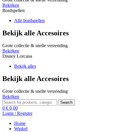
Bekijken
Bordspellen
Alle bordspellen
Bekijk alle Accesoires
Grote collectie & snelle verzending
Bekijken
Disney Lorcana
Bekijk alles
Bekijk alle Accesoires
Grote collectie & snelle verzending
Bekijken
Search
Search
for:
0
€
0,00
Login / Register
Home
Winkel