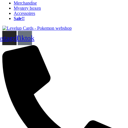
Merchandise
Mystery boxen
Accessoires
Sale!!
nstagram
Tiktok