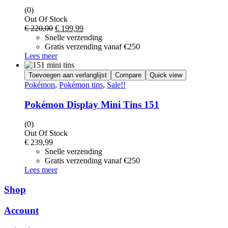
(0)
Out Of Stock
Oorspronkelijke
Huidige
€
220,00
€
199,99
prijs
prijs
Snelle verzending
was:
is:
Gratis verzending vanaf €250
€ 220,00.
€ 199,99.
Lees meer
Toevoegen aan verlanglijst
Compare
Quick view
Pokémon
,
Pokémon tins
,
Sale!!
Pokémon Display Mini Tins 151
(0)
Out Of Stock
€
239,99
Snelle verzending
Gratis verzending vanaf €250
Lees meer
Shop
Account