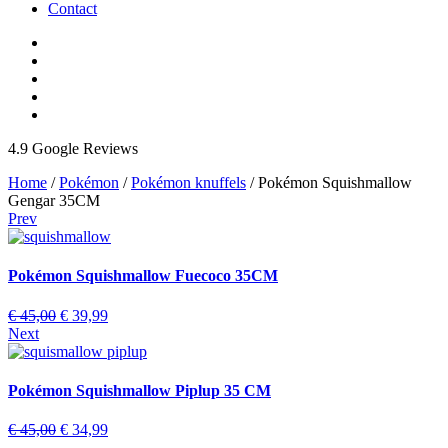
Contact
4.9 Google Reviews
Home
/
Pokémon
/
Pokémon knuffels
/ Pokémon Squishmallow
Gengar 35CM
Prev
Pokémon Squishmallow Fuecoco 35CM
Oorspronkelijke
Huidige
€
45,00
€
39,99
prijs
prijs
Next
was:
is:
€ 45,00.
€ 39,99.
Pokémon Squishmallow Piplup 35 CM
Oorspronkelijke
Huidige
€
45,00
€
34,99
prijs
prijs