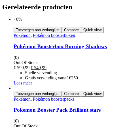
Gerelateerde producten
- 8%
Toevoegen aan verlanglijst
Compare
Quick view
Pokémon
,
Pokémon boosterboxen
Pokémon Boosterbox Burning Shadows
(0)
Out Of Stock
Oorspronkelijke
Huidige
€
599,99
€
549,99
prijs
prijs
Snelle verzending
was:
is:
Gratis verzending vanaf €250
€ 599,99.
€ 549,99.
Lees meer
Toevoegen aan verlanglijst
Compare
Quick view
Pokémon
,
Pokémon boosterpacks
Pokemon Booster Pack Brilliant stars
(0)
Out Of Stock