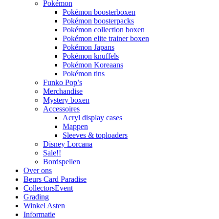
Pokémon
Pokémon boosterboxen
Pokémon boosterpacks
Pokémon collection boxen
Pokémon elite trainer boxen
Pokémon Japans
Pokémon knuffels
Pokémon Koreaans
Pokémon tins
Funko Pop’s
Merchandise
Mystery boxen
Accessoires
Acryl display cases
Mappen
Sleeves & toploaders
Disney Lorcana
Sale!!
Bordspellen
Over ons
Beurs Card Paradise
CollectorsEvent
Grading
Winkel Asten
Informatie