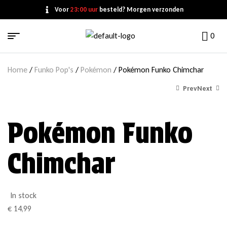
Voor
23:00 uur
besteld? Morgen verzonden
0
Home
/
Funko Pop's
/
Pokémon
/ Pokémon Funko Chimchar
Prev
Next
Pokémon Funko
€
€
14,99
14,99
Chimchar
In stock
€
14,99