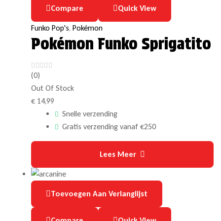
Compare
Quick View
Funko Pop's
,
Pokémon
Pokémon Funko Sprigatito
(0)
Out Of Stock
€
14,99
Snelle verzending
Gratis verzending vanaf €250
Lees Meer
Toevoegen Aan Verlanglijst
Compare
Quick View