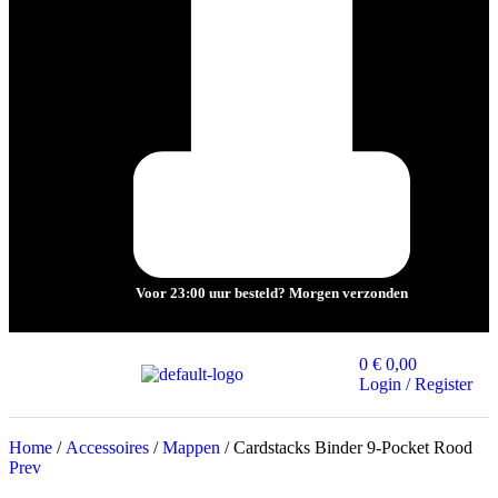
Voor
23:00 uur
besteld? Morgen verzonden
0
€
0,00
Login / Register
Home
/
Accessoires
/
Mappen
/ Cardstacks Binder 9-Pocket Rood
Prev