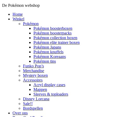
De Pokémon webshop
Home
Winkel
Pokémon
Pokémon boosterboxen
Pokémon boosterpacks
Pokémon collection boxen
Pokémon elite trainer boxen
Pokémon Japans
Pokémon knuffels
Pokémon Koreaans
Pokémon tins
Funko Pop’s
Merchandise
Mystery boxen
Accessoires
Acryl display cases
Mappen
Sleeves & toploaders
Disney Lorcana
Sale!!
Bordspellen
Over ons