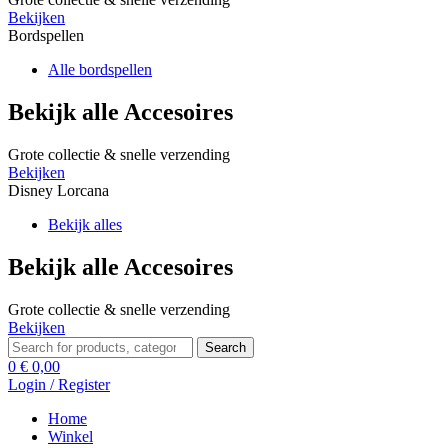
Bekijken
Bordspellen
Alle bordspellen
Bekijk alle Accesoires
Grote collectie & snelle verzending
Bekijken
Disney Lorcana
Bekijk alles
Bekijk alle Accesoires
Grote collectie & snelle verzending
Bekijken
Search
Search
for:
0
€
0,00
Login / Register
Home
Winkel