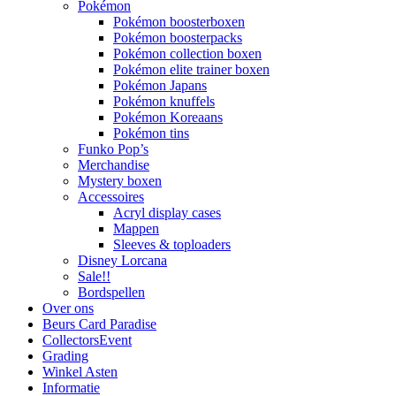
Pokémon
Pokémon boosterboxen
Pokémon boosterpacks
Pokémon collection boxen
Pokémon elite trainer boxen
Pokémon Japans
Pokémon knuffels
Pokémon Koreaans
Pokémon tins
Funko Pop’s
Merchandise
Mystery boxen
Accessoires
Acryl display cases
Mappen
Sleeves & toploaders
Disney Lorcana
Sale!!
Bordspellen
Over ons
Beurs Card Paradise
CollectorsEvent
Grading
Winkel Asten
Informatie