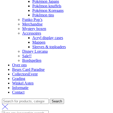
Pokémon Japans
Pokémon knuffels
Pokémon Koreaans
Pokémon tins
Funko Pop’s
Merchandise
Mystery boxen
Accessoires
Acryl display cases
Mappen
Sleeves & toploaders
Disney Lorcana
Sale!!
Bordspellen
Over ons
Beurs Card Paradise
CollectorsEvent
Grading
Winkel Asten
Informatie
Contact
Search
Search
for: