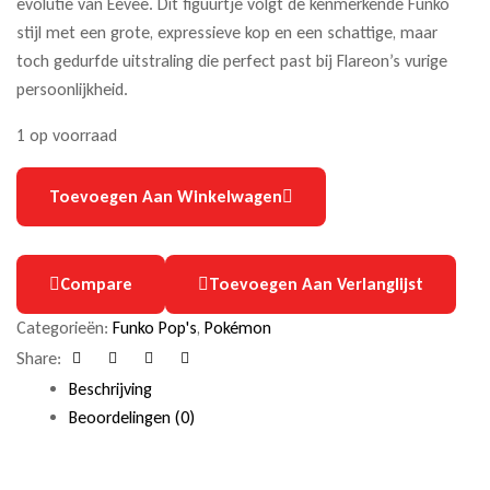
evolutie van Eevee. Dit figuurtje volgt de kenmerkende Funko
stijl met een grote, expressieve kop en een schattige, maar
toch gedurfde uitstraling die perfect past bij Flareon’s vurige
persoonlijkheid.
1 op voorraad
Toevoegen Aan Winkelwagen
Compare
Toevoegen Aan Verlanglijst
Categorieën:
Funko Pop's
,
Pokémon
Share:
Facebook
Twitter
Linkedin
Google+
Beschrijving
Beoordelingen (0)