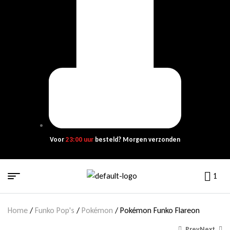
Voor
23:00 uur
besteld? Morgen verzonden
1
Home
/
Funko Pop's
/
Pokémon
/ Pokémon Funko Flareon
Prev
Next