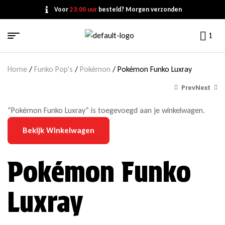
Voor
23:00 uur
besteld? Morgen verzonden
1
Home
/
Funko Pop's
/
Pokémon
/ Pokémon Funko Luxray
Prev
Next
“Pokémon Funko Luxray” is toegevoegd aan je winkelwagen.
Bekijk Winkelwagen
€
€
14,99
14,99
Pokémon Funko
Luxray