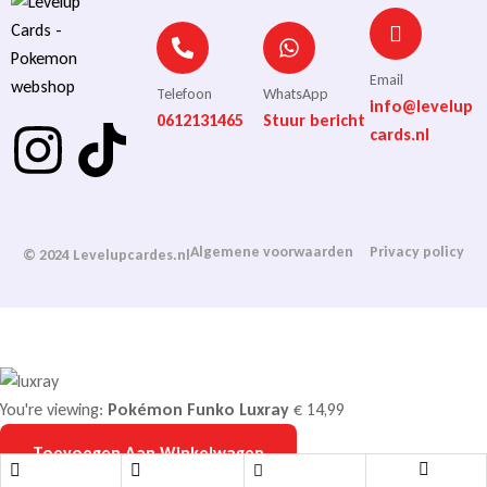
Email
Telefoon
WhatsApp
info@levelup
0612131465
Stuur bericht
cards.nl
Algemene voorwaarden
Privacy policy
© 2024 Levelupcardes.nl
You're viewing:
Pokémon Funko Luxray
€
14,99
Toevoegen Aan Winkelwagen