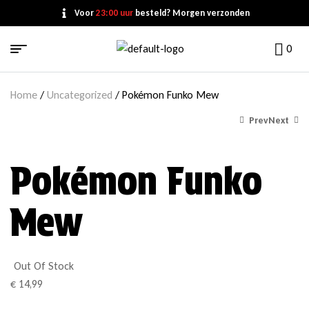
Voor
23:00 uur
besteld? Morgen verzonden
0
Home
/
Uncategorized
/ Pokémon Funko Mew
Prev
Next
Pokémon Funko
€
€
14,99
5,99
Mew
Out Of Stock
€
14,99